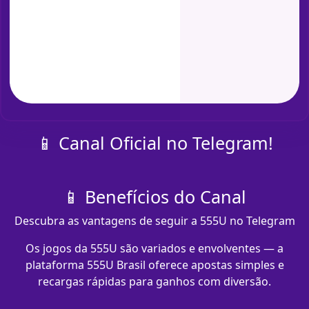
📱 Canal Oficial no Telegram!
📱 Benefícios do Canal
Descubra as vantagens de seguir a 555U no Telegram
Os jogos da 555U são variados e envolventes — a
plataforma 555U Brasil oferece apostas simples e
recargas rápidas para ganhos com diversão.