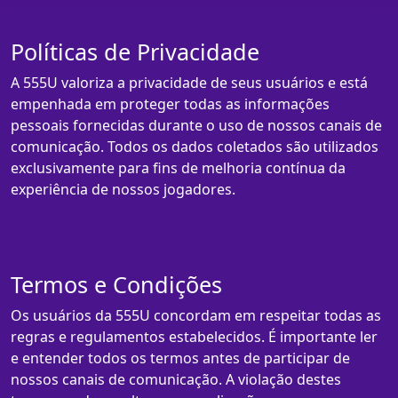
Políticas de Privacidade
A 555U valoriza a privacidade de seus usuários e está
empenhada em proteger todas as informações
pessoais fornecidas durante o uso de nossos canais de
comunicação. Todos os dados coletados são utilizados
exclusivamente para fins de melhoria contínua da
experiência de nossos jogadores.
Termos e Condições
Os usuários da 555U concordam em respeitar todas as
regras e regulamentos estabelecidos. É importante ler
e entender todos os termos antes de participar de
nossos canais de comunicação. A violação destes