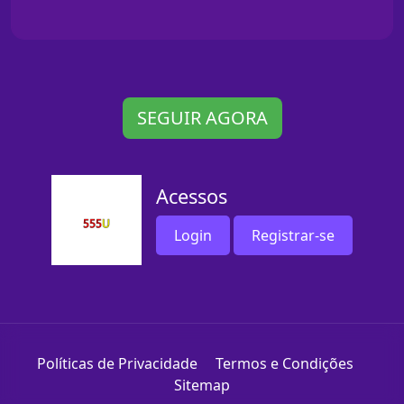
SEGUIR AGORA
Acessos
Login
Registrar-se
Políticas de Privacidade
Termos e Condições
Sitemap