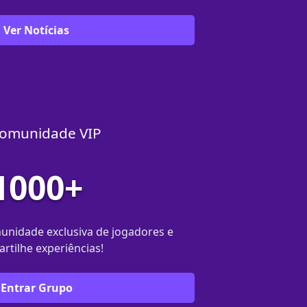
Ver Notícias
Comunidade VIP
1000+
unidade exclusiva de jogadores e
rtilhe experiências!
Entrar Grupo