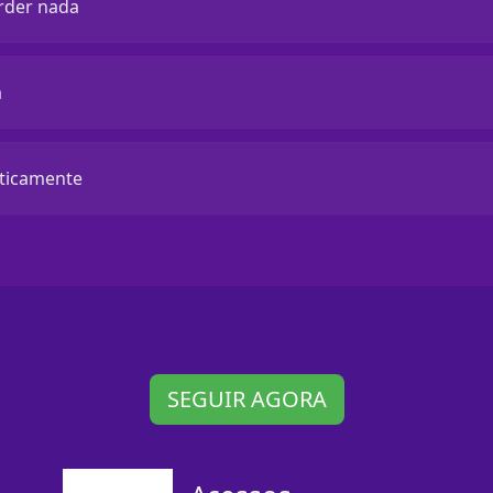
erder nada
a
aticamente
SEGUIR AGORA