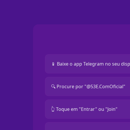
📱 Baixe o app Telegram no seu disp
🔍 Procure por "@53E.ComOficial"
👆 Toque em "Entrar" ou "Join"