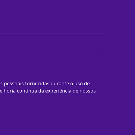
s pessoais fornecidas durante o uso de
elhoria contínua da experiência de nossos