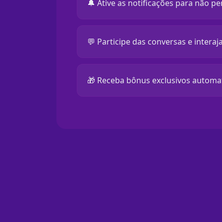
🔔 Ative as notificações para não p
💬 Participe das conversas e interaj
🎁 Receba bônus exclusivos autom