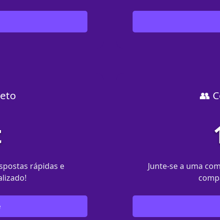
reto
👥 
t
espostas rápidas e
Junte-se a uma com
lizado!
compa
e