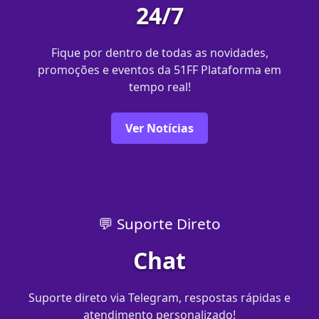
24/7
Fique por dentro de todas as novidades,
promoções e eventos da 51FF Plataforma em
tempo real!
Ver Notícias
💬 Suporte Direto
Chat
Suporte direto via Telegram, respostas rápidas e
atendimento personalizado!