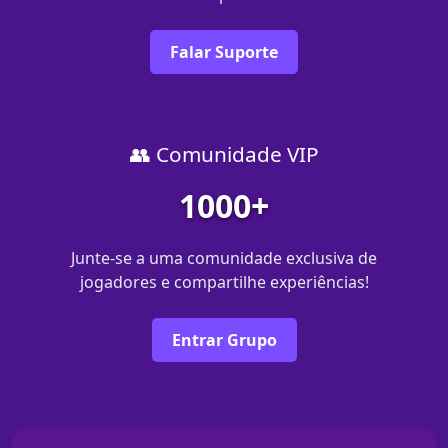
Falar Suporte
👥 Comunidade VIP
1000+
Junte-se a uma comunidade exclusiva de
jogadores e compartilhe experiências!
Entrar Grupo