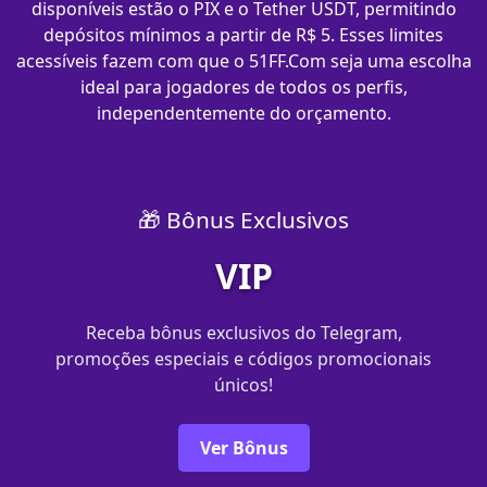
disponíveis estão o PIX e o Tether USDT, permitindo
depósitos mínimos a partir de R$ 5. Esses limites
acessíveis fazem com que o 51FF.Com seja uma escolha
ideal para jogadores de todos os perfis,
independentemente do orçamento.
🎁 Bônus Exclusivos
VIP
Receba bônus exclusivos do Telegram,
promoções especiais e códigos promocionais
únicos!
Ver Bônus