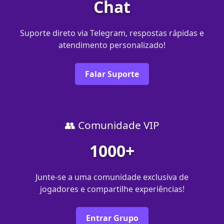
Chat
Suporte direto via Telegram, respostas rápidas e
atendimento personalizado!
Falar Suporte
👥 Comunidade VIP
1000+
Junte-se a uma comunidade exclusiva de
jogadores e compartilhe experiências!
Entrar Grupo