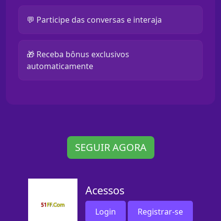
💬 Participe das conversas e interaja
🎁 Receba bônus exclusivos
automaticamente
SEGUIR AGORA
Acessos
Login
Registrar-se