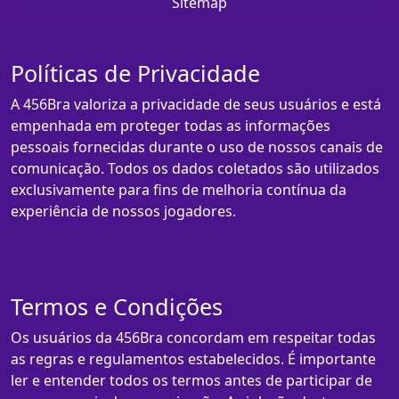
Sitemap
Políticas de Privacidade
A 456Bra valoriza a privacidade de seus usuários e está
empenhada em proteger todas as informações
pessoais fornecidas durante o uso de nossos canais de
comunicação. Todos os dados coletados são utilizados
exclusivamente para fins de melhoria contínua da
experiência de nossos jogadores.
Termos e Condições
Os usuários da 456Bra concordam em respeitar todas
as regras e regulamentos estabelecidos. É importante
ler e entender todos os termos antes de participar de