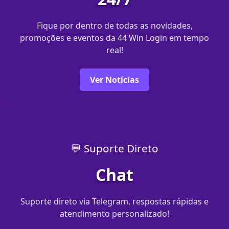
Fique por dentro de todas as novidades,
promoções e eventos da 44 Win Login em tempo
real!
Ver Notícias
💬 Suporte Direto
Chat
Suporte direto via Telegram, respostas rápidas e
atendimento personalizado!