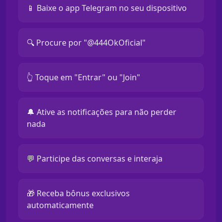
📱 Baixe o app Telegram no seu dispositivo
🔍 Procure por "@444OkOficial"
👆 Toque em "Entrar" ou "Join"
🔔 Ative as notificações para não perder
nada
💬 Participe das conversas e interaja
🎁 Receba bônus exclusivos
automaticamente