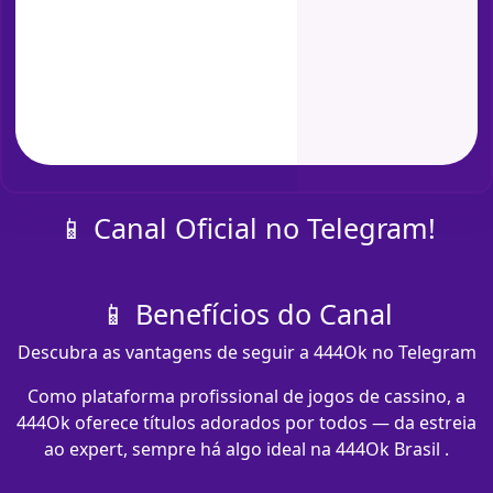
📱 Canal Oficial no Telegram!
📱 Benefícios do Canal
Descubra as vantagens de seguir a 444Ok no Telegram
Como plataforma profissional de jogos de cassino, a
444Ok oferece títulos adorados por todos — da estreia
ao expert, sempre há algo ideal na 444Ok Brasil .