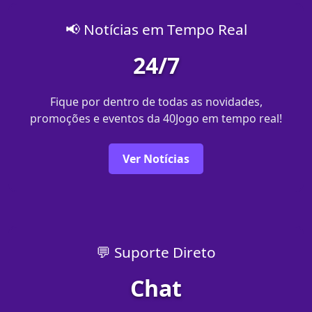
📢 Notícias em Tempo Real
24/7
Fique por dentro de todas as novidades,
promoções e eventos da 40Jogo em tempo real!
Ver Notícias
💬 Suporte Direto
Chat