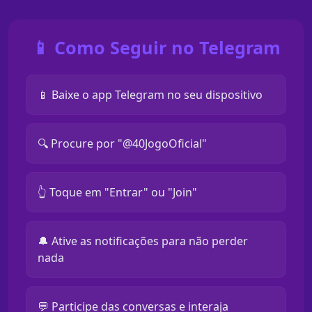
📱 Como Seguir no Telegram
📱 Baixe o app Telegram no seu dispositivo
🔍 Procure por "@40JogoOficial"
👆 Toque em "Entrar" ou "Join"
🔔 Ative as notificações para não perder
nada
💬 Participe das conversas e interaja