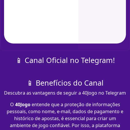
📱 Canal Oficial no Telegram!
📱 Benefícios do Canal
Descubra as vantagens de seguir a 40Jogo no Telegram
O
40Jogo
entende que a proteção de informações
pessoais, como nome, e-mail, dados de pagamento e
histórico de apostas, é essencial para criar um
ambiente de jogo confiável. Por isso, a plataforma