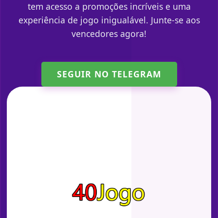
tem acesso a promoções incríveis e uma
experiência de jogo inigualável. Junte-se aos
vencedores agora!
SEGUIR NO TELEGRAM