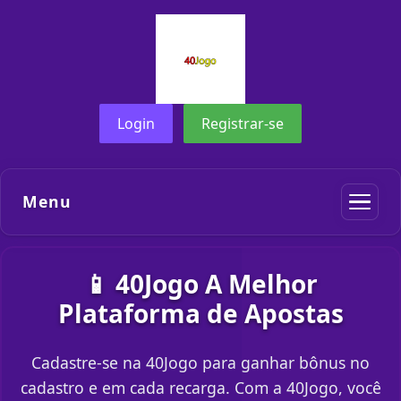
Login
Registrar-se
Menu
📱 40Jogo A Melhor
Plataforma de Apostas
Cadastre-se na 40Jogo para ganhar bônus no
cadastro e em cada recarga. Com a 40Jogo, você