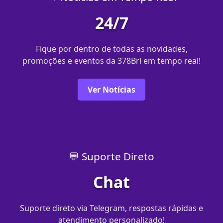
24/7
Fique por dentro de todas as novidades,
promoções e eventos da 378Brl em tempo real!
Ver Notícias
💬 Suporte Direto
Chat
Suporte direto via Telegram, respostas rápidas e
atendimento personalizado!