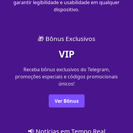
garantir legibilidade e usabilidade em qualquer
dispositivo.
🎁 Bônus Exclusivos
VIP
Receba bônus exclusivos do Telegram,
promoções especiais e códigos promocionais
únicos!
Ver Bônus
📢 Notícias em Tempo Real