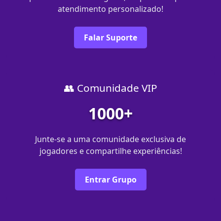
atendimento personalizado!
Falar Suporte
👥 Comunidade VIP
1000+
Junte-se a uma comunidade exclusiva de
jogadores e compartilhe experiências!
Entrar Grupo