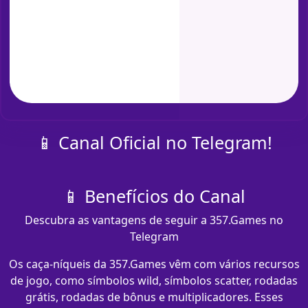
📱 Canal Oficial no Telegram!
📱 Benefícios do Canal
Descubra as vantagens de seguir a 357.Games no
Telegram
Os caça-níqueis da 357.Games vêm com vários recursos
de jogo, como símbolos wild, símbolos scatter, rodadas
grátis, rodadas de bônus e multiplicadores. Esses