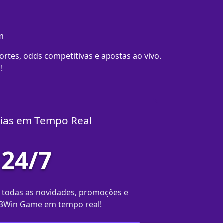
m
es, odds competitivas e apostas ao vivo.
!
cias em Tempo Real
24/7
e todas as novidades, promoções e
33Win Game em tempo real!