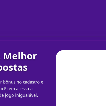
A Melhor
postas
r bônus no cadastro e
ocê tem acesso a
e jogo inigualável.