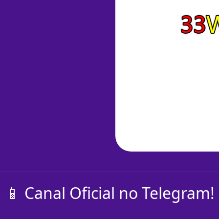
📱 Canal Oficial no Telegram!