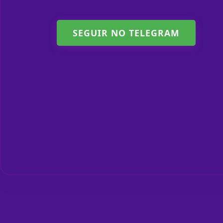
SEGUIR NO TELEGRAM