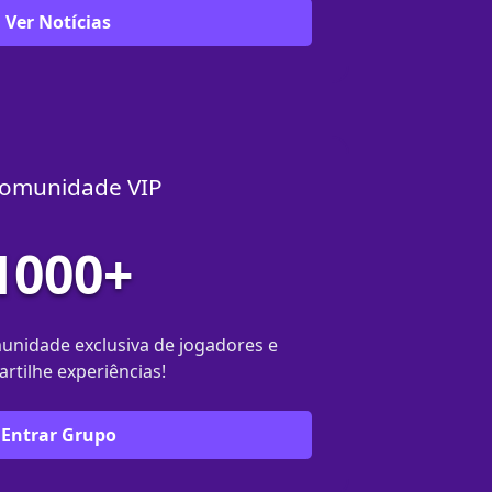
Ver Notícias
Comunidade VIP
1000+
unidade exclusiva de jogadores e
rtilhe experiências!
Entrar Grupo