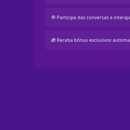
💬 Participe das conversas e interaj
🎁 Receba bônus exclusivos autom