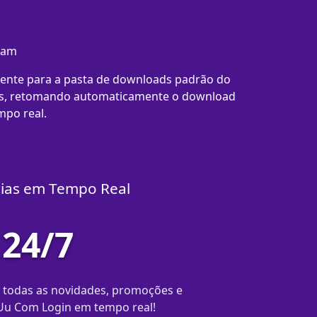
ram
amente para a pasta de downloads padrão do
eis, retomando automaticamente o download
mpo real.
cias em Tempo Real
24/7
e todas as novidades, promoções e
Uu Com Login em tempo real!