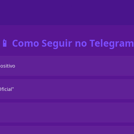
📱 Como Seguir no Telegram
ositivo
icial"