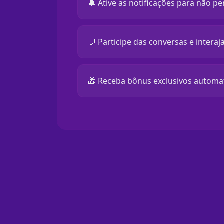
🔔 Ative as notificações para não p
💬 Participe das conversas e interaj
🎁 Receba bônus exclusivos autom