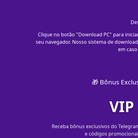
De
Clique no botão "Download PC" para inicia
seu navegador. Nosso sistema de download
em caso 
🎁 Bônus Exclu
VIP
Receba bônus exclusivos do Telegra
e códigos promocionai