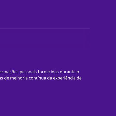
formações pessoais fornecidas durante o
ns de melhoria contínua da experiência de