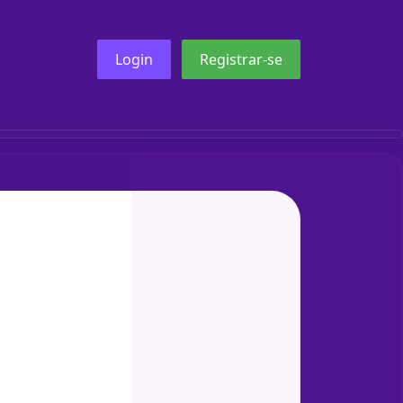
Login
Registrar-se