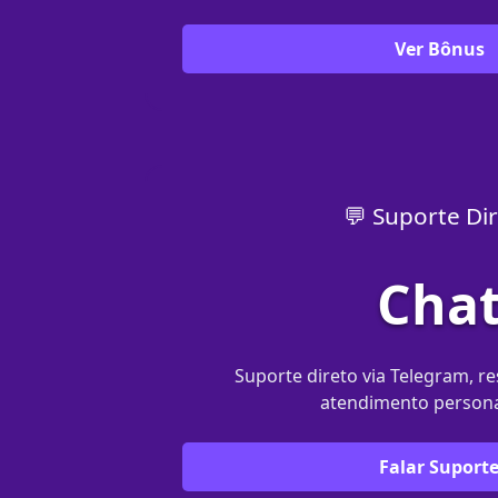
Ver Bônus
💬 Suporte Di
Cha
Suporte direto via Telegram, r
atendimento persona
Falar Suport