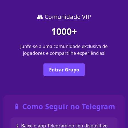
👥 Comunidade VIP
1000+
Junte-se a uma comunidade exclusiva de
jogadores e compartilhe experiências!
Entrar Grupo
📱 Como Seguir no Telegram
📱 Baixe o app Telegram no seu dispositivo