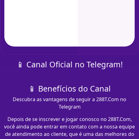
📱 Canal Oficial no Telegram!
📱 Benefícios do Canal
Descubra as vantagens de seguir a 288T.Com no
Telegram
Depois de se inscrever e jogar conosco no 288T.Com,
você ainda pode entrar em contato com a nossa equipe
de atendimento ao cliente, que é uma das melhores do