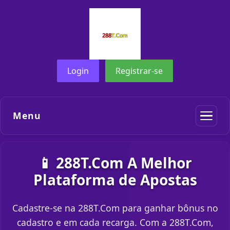
Login
Registrar-se
Menu
📱 288T.Com A Melhor
Plataforma de Apostas
Cadastre-se na 288T.Com para ganhar bônus no
cadastro e em cada recarga. Com a 288T.Com,