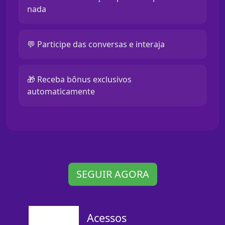
nada
💬 Participe das conversas e interaja
🎁 Receba bônus exclusivos
automaticamente
SEGUIR AGORA
Acessos