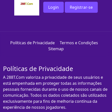
Login
Registrar-se
Políticas de Privacidade
Termos e Condições
Sitemap
Políticas de Privacidade
A 288T.Com valoriza a privacidade de seus usuários e
está empenhada em proteger todas as informações
pessoais fornecidas durante o uso de nossos canais de
comunicação. Todos os dados coletados são utilizados
exclusivamente para fins de melhoria contínua da
experiência de nossos jogadores.