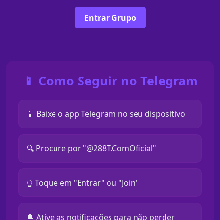
Entrar Grupo
📱 Como Seguir no Telegram
📱 Baixe o app Telegram no seu dispositivo
🔍 Procure por "@288T.ComOficial"
👆 Toque em "Entrar" ou "Join"
🔔 Ative as notificações para não perder