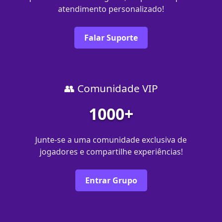
atendimento personalizado!
Falar Suporte
👥 Comunidade VIP
1000+
Junte-se a uma comunidade exclusiva de
jogadores e compartilhe experiências!
Entrar Grupo