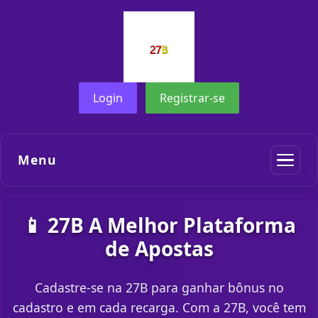
Login
Registrar-se
Menu
📱 27B A Melhor Plataforma
de Apostas
Cadastre-se na 27B para ganhar bônus no
cadastro e em cada recarga. Com a 27B, você tem