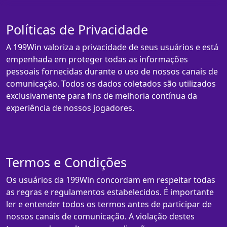
Políticas de Privacidade
A 199Win valoriza a privacidade de seus usuários e está
empenhada em proteger todas as informações
pessoais fornecidas durante o uso de nossos canais de
comunicação. Todos os dados coletados são utilizados
exclusivamente para fins de melhoria contínua da
experiência de nossos jogadores.
Termos e Condições
Os usuários da 199Win concordam em respeitar todas
as regras e regulamentos estabelecidos. É importante
ler e entender todos os termos antes de participar de
nossos canais de comunicação. A violação destes