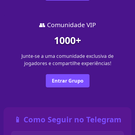
👥 Comunidade VIP
1000+
Junte-se a uma comunidade exclusiva de
jogadores e compartilhe experiências!
Entrar Grupo
📱 Como Seguir no Telegram