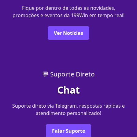
Fique por dentro de todas as novidades,
promoções e eventos da 199Win em tempo real!
Ver Notícias
💬 Suporte Direto
Chat
Suporte direto via Telegram, respostas rápidas e
atendimento personalizado!
Falar Suporte