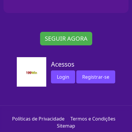
SEGUIR AGORA
Acessos
Login
Registrar-se
Políticas de Privacidade
Termos e Condições
Sitemap