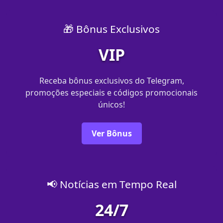
🎁 Bônus Exclusivos
VIP
Receba bônus exclusivos do Telegram,
promoções especiais e códigos promocionais
únicos!
Ver Bônus
📢 Notícias em Tempo Real
24/7