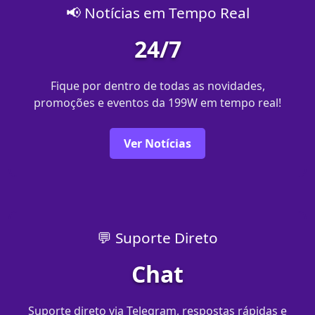
📢 Notícias em Tempo Real
24/7
Fique por dentro de todas as novidades,
promoções e eventos da 199W em tempo real!
Ver Notícias
💬 Suporte Direto
Chat
Suporte direto via Telegram, respostas rápidas e