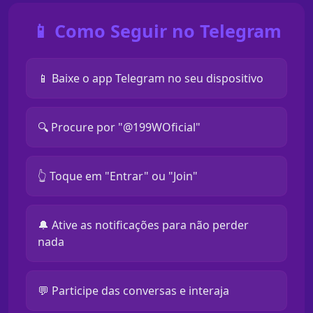
📱 Como Seguir no Telegram
📱 Baixe o app Telegram no seu dispositivo
🔍 Procure por "@199WOficial"
👆 Toque em "Entrar" ou "Join"
🔔 Ative as notificações para não perder
nada
💬 Participe das conversas e interaja