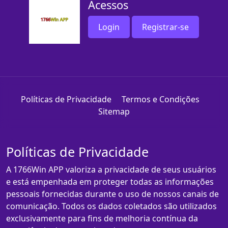
Acessos
Login
Registrar-se
Políticas de Privacidade
Termos e Condições
Sitemap
Políticas de Privacidade
A 1766Win APP valoriza a privacidade de seus usuários
e está empenhada em proteger todas as informações
pessoais fornecidas durante o uso de nossos canais de
comunicação. Todos os dados coletados são utilizados
exclusivamente para fins de melhoria contínua da