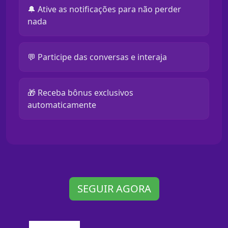
🔔 Ative as notificações para não perder
nada
💬 Participe das conversas e interaja
🎁 Receba bônus exclusivos
automaticamente
SEGUIR AGORA