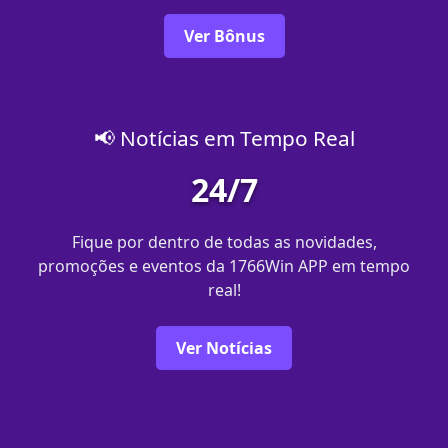
Ver Bônus
📢 Notícias em Tempo Real
24/7
Fique por dentro de todas as novidades,
promoções e eventos da 1766Win APP em tempo
real!
Ver Notícias