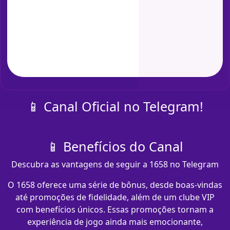
📱 Canal Oficial no Telegram!
📱 Benefícios do Canal
Descubra as vantagens de seguir a 1658 no Telegram
O 1658 oferece uma série de bônus, desde boas-vindas
até promoções de fidelidade, além de um clube VIP
com benefícios únicos. Essas promoções tornam a
experiência de jogo ainda mais emocionante,