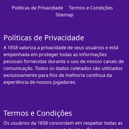
Políticas de Privacidade
Termos e Condições
Sitemap
Políticas de Privacidade
A 1658 valoriza a privacidade de seus usuários e está
empenhada em proteger todas as informações
pessoais fornecidas durante o uso de nossos canais de
comunicação. Todos os dados coletados são utilizados
exclusivamente para fins de melhoria contínua da
experiência de nossos jogadores.
Termos e Condições
Os usuários da 1658 concordam em respeitar todas as