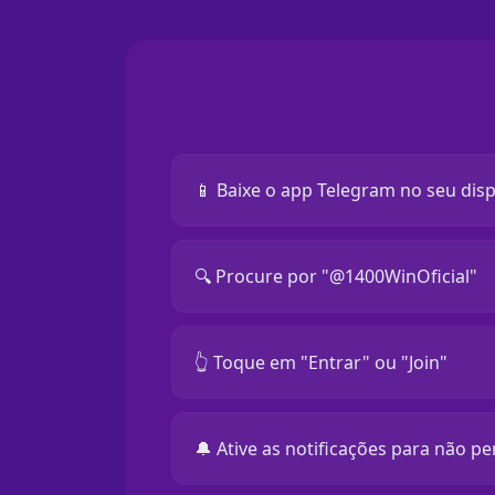
📱 Baixe o app Telegram no seu disp
🔍 Procure por "@1400WinOficial"
👆 Toque em "Entrar" ou "Join"
🔔 Ative as notificações para não p