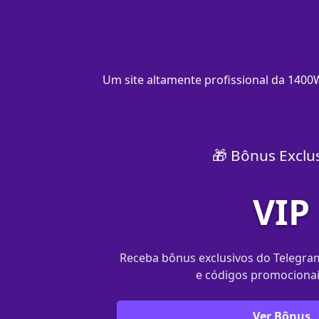
Um site altamente profissional da 1400
🎁 Bônus Exclu
VIP
Receba bônus exclusivos do Telegra
e códigos promocionai
Ver Bônus