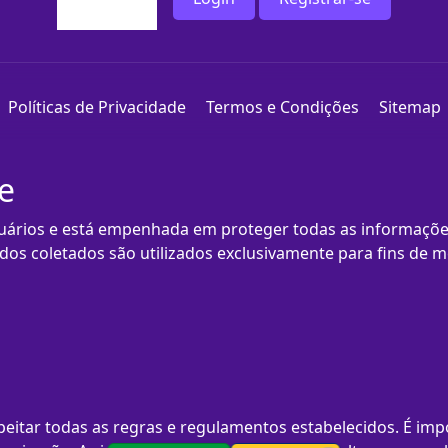
Políticas de Privacidade
Termos e Condições
Sitemap
de
suários e está empenhada em proteger todas as informaçõe
os coletados são utilizados exclusivamente para fins de m
itar todas as regras e regulamentos estabelecidos. É impo