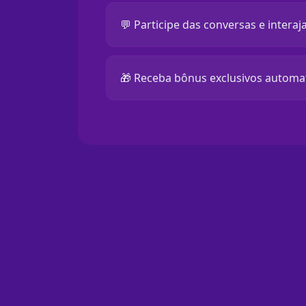
💬 Participe das conversas e interaj
🎁 Receba bônus exclusivos autom