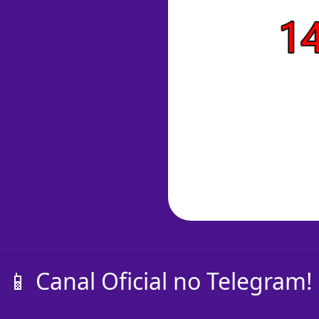
📱 Canal Oficial no Telegram!