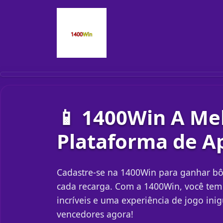
📱 1400Win A Me
Plataforma de A
Cadastre-se na 1400Win para ganhar bô
cada recarga. Com a 1400Win, você tem
incríveis e uma experiência de jogo inig
vencedores agora!