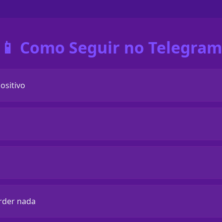
📱 Como Seguir no Telegram
ositivo
erder nada