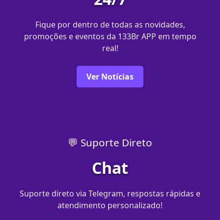
Fique por dentro de todas as novidades,
promoções e eventos da 133Br APP em tempo
real!
Ver Notícias
💬 Suporte Direto
Chat
Suporte direto via Telegram, respostas rápidas e
atendimento personalizado!