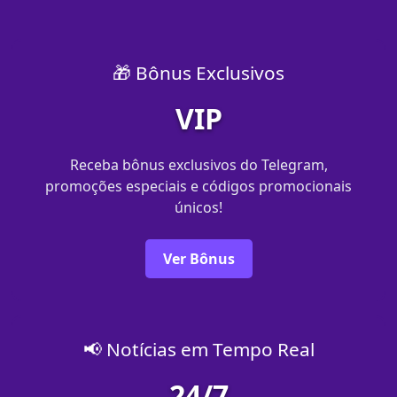
🎁 Bônus Exclusivos
VIP
Receba bônus exclusivos do Telegram,
promoções especiais e códigos promocionais
únicos!
Ver Bônus
📢 Notícias em Tempo Real
24/7