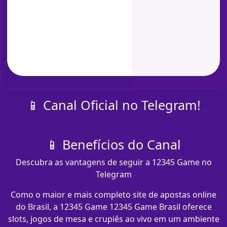
📱 Canal Oficial no Telegram!
📱 Benefícios do Canal
Descubra as vantagens de seguir a 12345 Game no
Telegram
Como o maior e mais completo site de apostas online
do Brasil, a 12345 Game 12345 Game Brasil oferece
slots, jogos de mesa e crupiês ao vivo em um ambiente