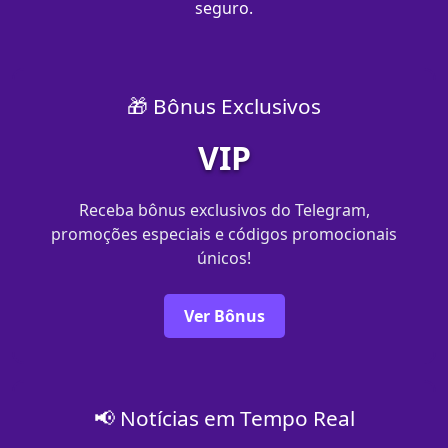
seguro.
🎁 Bônus Exclusivos
VIP
Receba bônus exclusivos do Telegram,
promoções especiais e códigos promocionais
únicos!
Ver Bônus
📢 Notícias em Tempo Real