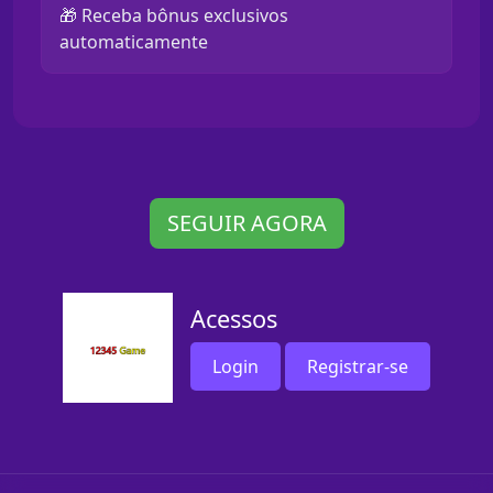
🎁 Receba bônus exclusivos
automaticamente
SEGUIR AGORA
Acessos
Login
Registrar-se