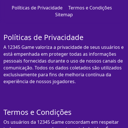
Políticas de Privacidade
Termos e Condições
Sitemap
Políticas de Privacidade
A 12345 Game valoriza a privacidade de seus usuários e
está empenhada em proteger todas as informações
pessoais fornecidas durante o uso de nossos canais de
comunicação. Todos os dados coletados são utilizados
exclusivamente para fins de melhoria contínua da
experiência de nossos jogadores.
Termos e Condições
Os usuários da 12345 Game concordam em respeitar