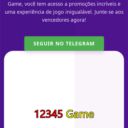
Game, você tem acesso a promoções incríveis e
uma experiência de jogo inigualável. Junte-se aos
vencedores agora!
SEGUIR NO TELEGRAM