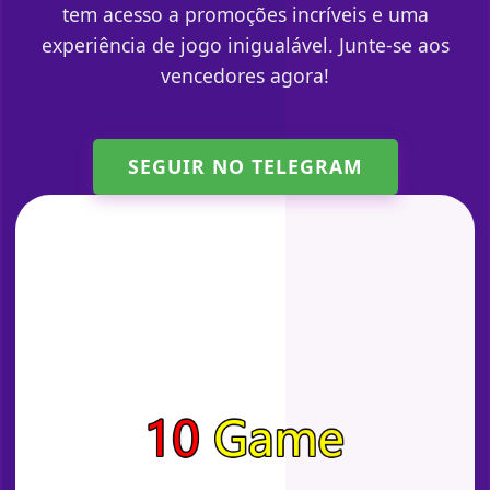
tem acesso a promoções incríveis e uma
experiência de jogo inigualável. Junte-se aos
vencedores agora!
SEGUIR NO TELEGRAM