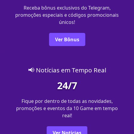
Receba bônus exclusivos do Telegram,
promoções especiais e códigos promocionais
únicos!
Ver Bônus
📢 Notícias em Tempo Real
24/7
Fique por dentro de todas as novidades,
promoções e eventos da 10 Game em tempo
real!
Ver Notícias