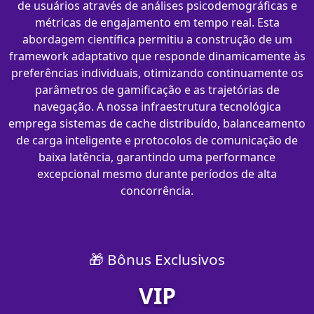
de usuários através de análises psicodemográficas e
métricas de engajamento em tempo real. Esta
abordagem científica permitiu a construção de um
framework adaptativo que responde dinamicamente às
preferências individuais, otimizando continuamente os
parâmetros de gamificação e as trajetórias de
navegação. A nossa infraestrutura tecnológica
emprega sistemas de cache distribuído, balanceamento
de carga inteligente e protocolos de comunicação de
baixa latência, garantindo uma performance
excepcional mesmo durante períodos de alta
concorrência.
🎁 Bônus Exclusivos
VIP