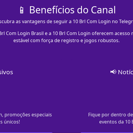
📱 Benefícios do Canal
cubra as vantagens de seguir a 10 Brl Com Login no Teleg
Brl Com Login Brasil e a 10 Brl Com Login oferecem acesso 
estável com força de registro e jogos robustos.
sivos
📢 Notí
m, promoções especiais
Fique por dentro d
s únicos!
eventos da 10 