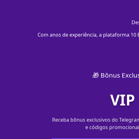
Des
Com anos de experiência, a plataforma 10 
🎁 Bônus Exclu
VIP
Receba bônus exclusivos do Telegra
e códigos promocionai