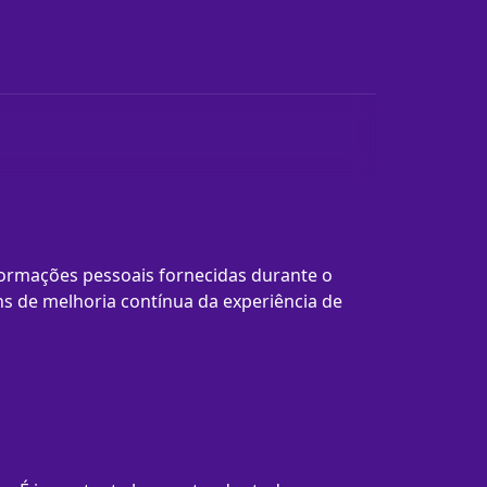
formações pessoais fornecidas durante o
ns de melhoria contínua da experiência de