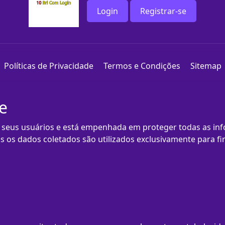
Login
Registrar-se
Políticas de Privacidade
Termos e Condições
Sitemap
de
de seus usuários e está empenhada em proteger todas as in
 os dados coletados são utilizados exclusivamente para fi