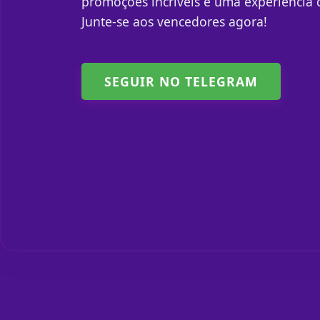
promoções incríveis e uma experiência d
Junte-se aos vencedores agora!
SEGUIR NO TELEGRAM