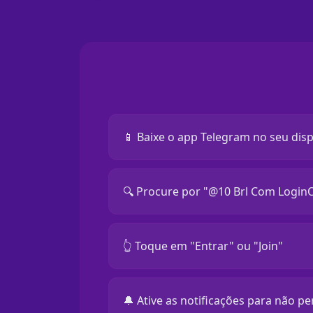
📱 Baixe o app Telegram no seu disp
🔍 Procure por "@10 Brl Com LoginO
👆 Toque em "Entrar" ou "Join"
🔔 Ative as notificações para não p