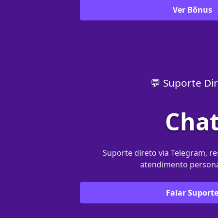
Ver Bônus
💬 Suporte Di
Cha
Suporte direto via Telegram, r
atendimento persona
Falar Suport